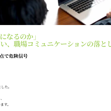
ラになるのか」
ない、職場コミュニケーションの落と
時点で危険信号
ました。
り、
います。