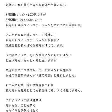
研修でこれを聞くと皆さま意外だと仰います。
SNS慣れしている20代ですが
SNS慣れしているからこそ
自分から直接コミュニケーションをとることが苦手です。
そのためコロナ禍のリモート環境の中
自分からコミュニケーションが取れずに
孤独を感じ鬱っぽくなる方が増えています。
うつ病というと、そんな簡単になるものではない
と思う方もいらっしゃると思いますが
最近ですとテニスプレーヤーの大阪なおみ選手や
女優の深田恭子さんが「適応障害」と発表しました。
お二人とも第一線で活躍されており
私たちから見るととても鬱を抱えるようには見えません。
このようにうつ病は通常は
分からないことも多く
また特別な病気ではなく