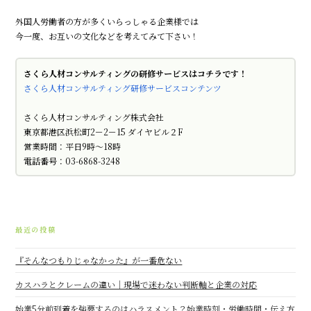
外国人労働者の方が多くいらっしゃる企業様では
今一度、お互いの文化などを考えてみて下さい！
さくら人材コンサルティングの研修サービスはコチラです！
さくら人材コンサルティング研修サービスコンテンツ
さくら人材コンサルティング株式会社
東京都港区浜松町2－2－15 ダイヤビル２F
営業時間：平日9時～18時
電話番号：03-6868-3248
最近の投稿
『そんなつもりじゃなかった』が一番危ない
カスハラとクレームの違い｜現場で迷わない判断軸と企業の対応
始業5分前到着を強要するのはハラスメント？始業時刻・労働時間・伝え方