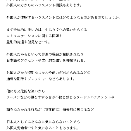
外国人の方からのハラスメント相談もあります。
外国人が体験するハラスメントにはどのようなものがあるのでしょうか。
まず全体的に多いのは、やはり文化の違いからくる
コミュニケーションに関する問題や
差別的待遇や偏見などです。
外国人だからといって昇進の機会が制限されたり
日本語のアクセントや文化的な違いを揶揄される、
外国人だから特別なスキルや能力が求められるなどの
過剰な期待やプレッシャーなどもあります。
他にも文化的な違いから
ラーメンなどの麺をすする音が不快と感じるヌードルハラスメントや
頭をたたかれる行為が（文化的に）侮辱的に感じるなど
日本人としてはそんなに気にならないことでも
外国人労働者ですと気になることもあります。