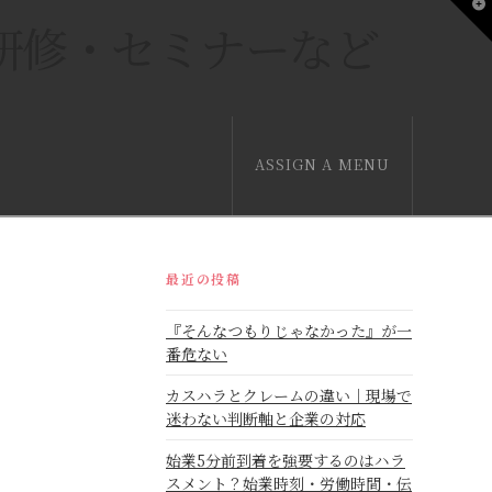
T
研修・セミナーなど
t
W
ASSIGN A MENU
最近の投稿
『そんなつもりじゃなかった』が一
番危ない
カスハラとクレームの違い｜現場で
迷わない判断軸と企業の対応
始業5分前到着を強要するのはハラ
スメント？始業時刻・労働時間・伝